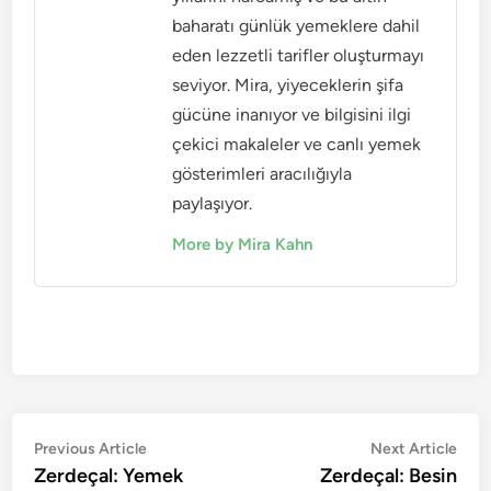
baharatı günlük yemeklere dahil
eden lezzetli tarifler oluşturmayı
seviyor. Mira, yiyeceklerin şifa
gücüne inanıyor ve bilgisini ilgi
çekici makaleler ve canlı yemek
gösterimleri aracılığıyla
paylaşıyor.
More by Mira Kahn
Post
Previous
Nex
Previous Article
Next Article
article:
artic
Zerdeçal: Yemek
Zerdeçal: Besin
navigation