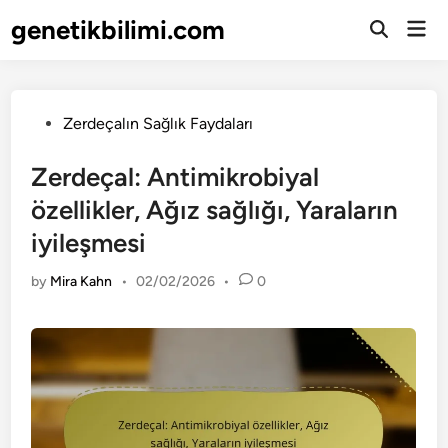
Skip
genetikbilimi.com
Mai
to
Open
Men
Search
content
Posted
Zerdeçalın Sağlık Faydaları
in
Zerdeçal: Antimikrobiyal
özellikler, Ağız sağlığı, Yaraların
iyileşmesi
by
Mira Kahn
•
02/02/2026
•
0