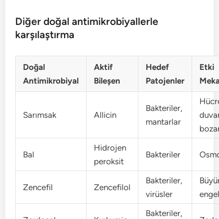
Diğer doğal antimikrobiyallerle
karşılaştırma
Doğal
Aktif
Hedef
Etki
Antimikrobiyal
Bileşen
Patojenler
Meka
Hücr
Bakteriler,
Sarımsak
Allicin
duvar
mantarlar
boza
Hidrojen
Bal
Bakteriler
Osmo
peroksit
Bakteriler,
Büyü
Zencefil
Zencefilol
virüsler
engel
Bakteriler,