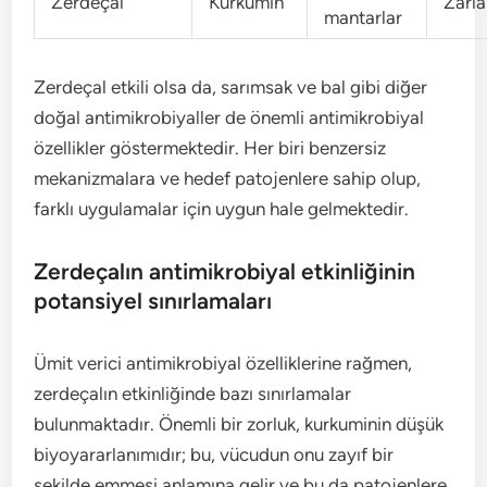
Zerdeçal
Kurkumin
Zarla
mantarlar
Zerdeçal etkili olsa da, sarımsak ve bal gibi diğer
doğal antimikrobiyaller de önemli antimikrobiyal
özellikler göstermektedir. Her biri benzersiz
mekanizmalara ve hedef patojenlere sahip olup,
farklı uygulamalar için uygun hale gelmektedir.
Zerdeçalın antimikrobiyal etkinliğinin
potansiyel sınırlamaları
Ümit verici antimikrobiyal özelliklerine rağmen,
zerdeçalın etkinliğinde bazı sınırlamalar
bulunmaktadır. Önemli bir zorluk, kurkuminin düşük
biyoyararlanımıdır; bu, vücudun onu zayıf bir
şekilde emmesi anlamına gelir ve bu da patojenlere