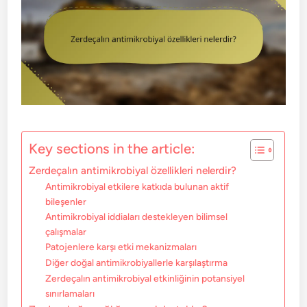
Key sections in the article:
Zerdeçalın antimikrobiyal özellikleri nelerdir?
Antimikrobiyal etkilere katkıda bulunan aktif
bileşenler
Antimikrobiyal iddiaları destekleyen bilimsel
çalışmalar
Patojenlere karşı etki mekanizmaları
Diğer doğal antimikrobiyallerle karşılaştırma
Zerdeçalın antimikrobiyal etkinliğinin potansiyel
sınırlamaları