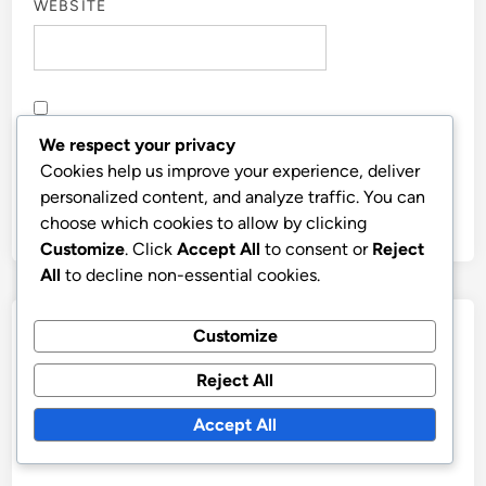
WEBSITE
SAVE MY NAME, EMAIL, AND WEBSITE IN THIS
We respect your privacy
BROWSER FOR THE NEXT TIME I COMMENT.
Cookies help us improve your experience, deliver
personalized content, and analyze traffic. You can
choose which cookies to allow by clicking
Customize
. Click
Accept All
to consent or
Reject
All
to decline non-essential cookies.
Bağlantılar
Customize
Reject All
Bize Ulaşın
Blog Gönderileri
Accept All
Hikayemiz