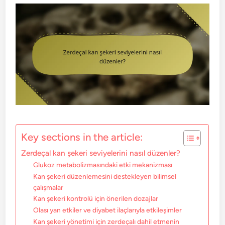
Key sections in the article:
Zerdeçal kan şekeri seviyelerini nasıl düzenler?
Glukoz metabolizmasındaki etki mekanizması
Kan şekeri düzenlemesini destekleyen bilimsel
çalışmalar
Kan şekeri kontrolü için önerilen dozajlar
Olası yan etkiler ve diyabet ilaçlarıyla etkileşimler
Kan şekeri yönetimi için zerdeçalı dahil etmenin