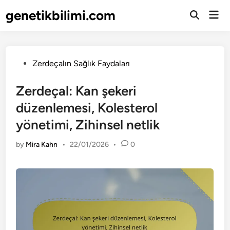
Skip
genetikbilimi.com
Mai
to
Open
Men
Search
content
Posted
Zerdeçalın Sağlık Faydaları
in
Zerdeçal: Kan şekeri
düzenlemesi, Kolesterol
yönetimi, Zihinsel netlik
by
Mira Kahn
•
22/01/2026
•
0