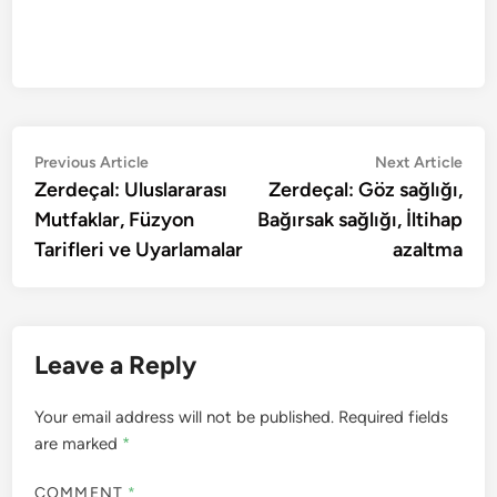
Post
Previous
Nex
Previous Article
Next Article
article:
artic
Zerdeçal: Uluslararası
Zerdeçal: Göz sağlığı,
navigation
Mutfaklar, Füzyon
Bağırsak sağlığı, İltihap
Tarifleri ve Uyarlamalar
azaltma
Leave a Reply
Your email address will not be published.
Required fields
are marked
*
COMMENT
*