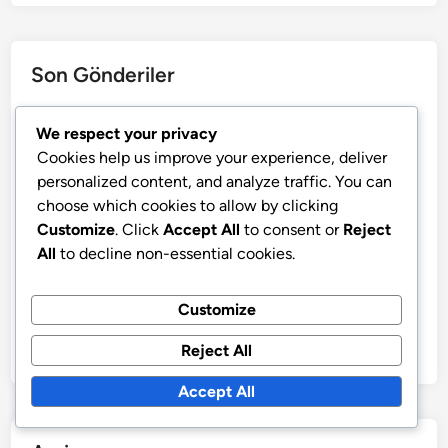
Son Gönderiler
Zerdeçal: Uyku iyileştirme, Stres azaltma, Genel sağlık
We respect your privacy
Zerdeçal: Solunum ilaçları, Öksürük şurupları ve
Cookies help us improve your experience, deliver
Inhalanlar
personalized content, and analyze traffic. You can
choose which cookies to allow by clicking
Zerdeçal: Altın Süt Tarifi, Tuzlu Yemekler, Baharat
Customize
. Click
Accept All
to consent or
Reject
Karışımları
All
to decline non-essential cookies.
Zerdeçal: Deniz ürünleri tarifleri, Tavuk yemekleri ve
Etler
Customize
Zerdeçal: Kardiyovasküler destek, Metabolik sağlık,
Cilt yenileme
Reject All
Accept All