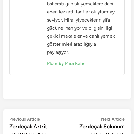
baharatı günlük yemeklere dahil
eden lezzetli tarifler oluşturmayı
seviyor. Mira, yiyeceklerin şifa
gücüne inanıyor ve bilgisini ilgi
çekici makaleler ve canlı yemek
gösterimleri aracılığıyla
paylaşıyor.
More by Mira Kahn
Post
Previous
Nex
Previous Article
Next Article
article:
artic
Zerdeçal: Artrit
Zerdeçal: Solunum
navigation