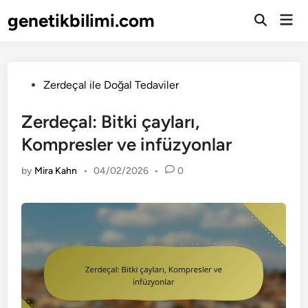
Skip
genetikbilimi.com
Mai
to
Open
Men
Search
content
Posted
Zerdeçal ile Doğal Tedaviler
in
Zerdeçal: Bitki çayları,
Kompresler ve infüzyonlar
by
Mira Kahn
•
04/02/2026
•
0