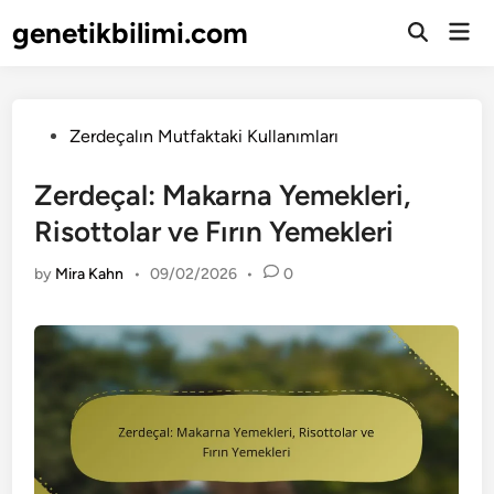
Skip
genetikbilimi.com
Mai
to
Open
Men
Search
content
Posted
Zerdeçalın Mutfaktaki Kullanımları
in
Zerdeçal: Makarna Yemekleri,
Risottolar ve Fırın Yemekleri
by
Mira Kahn
•
09/02/2026
•
0