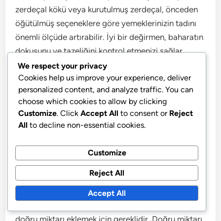
zerdeçal kökü veya kurutulmuş zerdeçal, önceden
öğütülmüş seçeneklere göre yemeklerinizin tadını
önemli ölçüde artırabilir. İyi bir değirmen, baharatın
dokusunu ve tazeliğini kontrol etmenizi sağlar.
We respect your privacy
Cookies help us improve your experience, deliver
Baharat değirmeni kullanırken, aşırı öğütmeyi
personalized content, and analyze traffic. You can
önlemek için küçük miktarlarla başlayın. İnce bir toz
choose which cookies to allow by clicking
elde etmeyi hedefleyin; bu, tariflerinize sorunsuz bir
Customize
. Click
Accept All
to consent or
Reject
şekilde karışır. Bu küçük yatırım, mutfak
All
to decline non-essential cookies.
yaratımlarınızı daha canlı bir tat profili ile
yükseltebilir.
Customize
Reject All
Ölçü kaşıkları
Accept All
Ölçü kaşıkları, yemeklerinize zerdeçal eklerken
doğru miktarı eklemek için gereklidir. Doğru miktarı