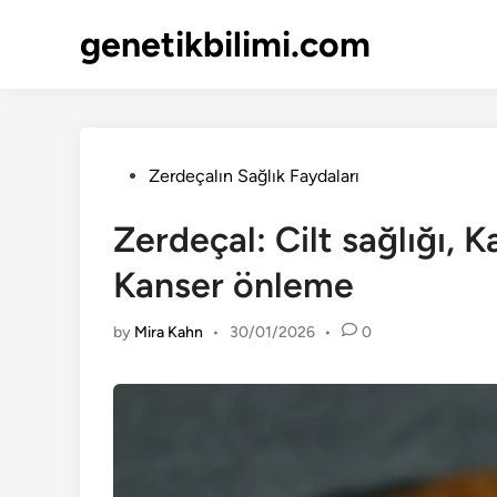
Skip
genetikbilimi.com
to
content
Posted
Zerdeçalın Sağlık Faydaları
in
Zerdeçal: Cilt sağlığı, 
Kanser önleme
by
Mira Kahn
•
30/01/2026
•
0