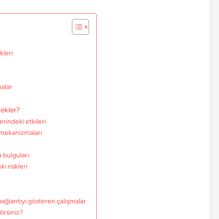
kleri
malar
i
ekler?
erindeki etkileri
 mekanizmaları
 bulguları
i riskleri
 bağlantıyı gösteren çalışmalar
lirsiniz?