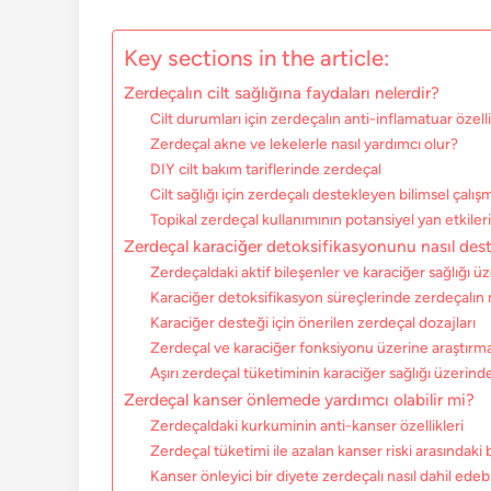
Key sections in the article:
Zerdeçalın cilt sağlığına faydaları nelerdir?
Cilt durumları için zerdeçalın anti-inflamatuar özelli
Zerdeçal akne ve lekelerle nasıl yardımcı olur?
DIY cilt bakım tariflerinde zerdeçal
Cilt sağlığı için zerdeçalı destekleyen bilimsel çalış
Topikal zerdeçal kullanımının potansiyel yan etkiler
Zerdeçal karaciğer detoksifikasyonunu nasıl dest
Zerdeçaldaki aktif bileşenler ve karaciğer sağlığı üz
Karaciğer detoksifikasyon süreçlerinde zerdeçalın
Karaciğer desteği için önerilen zerdeçal dozajları
Zerdeçal ve karaciğer fonksiyonu üzerine araştırma
Aşırı zerdeçal tüketiminin karaciğer sağlığı üzerindek
Zerdeçal kanser önlemede yardımcı olabilir mi?
Zerdeçaldaki kurkuminin anti-kanser özellikleri
Zerdeçal tüketimi ile azalan kanser riski arasındaki
Kanser önleyici bir diyete zerdeçalı nasıl dahil edebi