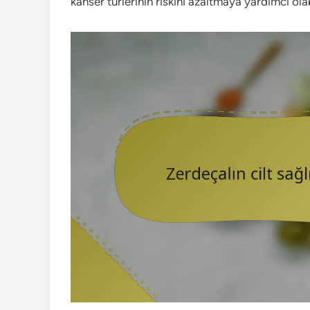
kanser türlerinin riskini azaltmaya yardımcı ol