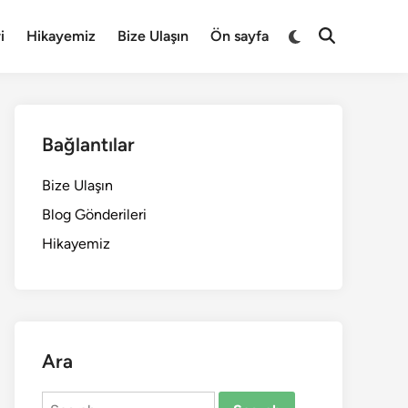
Switch
i
Hikayemiz
Bize Ulaşın
Ön sayfa
Open
to
Search
dark
mode
Bağlantılar
Bize Ulaşın
Blog Gönderileri
Hikayemiz
Ara
Search