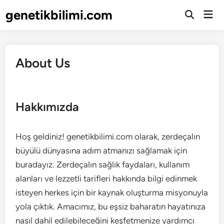
Skip
genetikbilimi.com
Mai
to
Open
Men
Search
content
About Us
Hakkımızda
Hoş geldiniz! genetikbilimi.com olarak, zerdeçalın
büyülü dünyasına adım atmanızı sağlamak için
buradayız. Zerdeçalın sağlık faydaları, kullanım
alanları ve lezzetli tarifleri hakkında bilgi edinmek
isteyen herkes için bir kaynak oluşturma misyonuyla
yola çıktık. Amacımız, bu eşsiz baharatın hayatınıza
nasıl dahil edilebileceğini keşfetmenize yardımcı